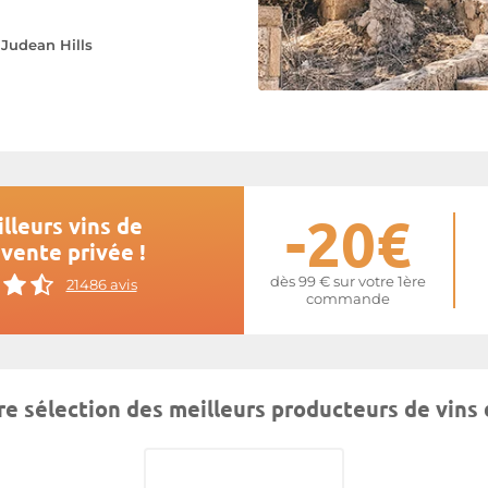
e
Judean Hills
-20€
lleurs vins de
 vente privée !
dès 99 € sur votre 1ère
21486 avis
commande
e sélection des meilleurs producteurs de vins 