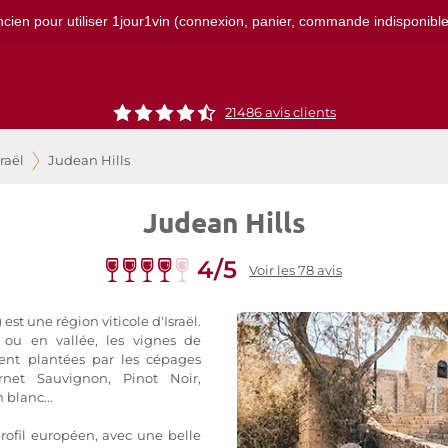
ncien pour utiliser 1jour1vin (connexion, panier, commande indisponibles)
21486
avis clients
sraël
Judean Hills
Judean Hills
4/5
Voir les 78 avis
est une région viticole d'Israël.
s ou en vallée, les vignes de
ent plantées par les cépages
rnet Sauvignon, Pinot Noir,
blanc...
profil européen, avec une belle