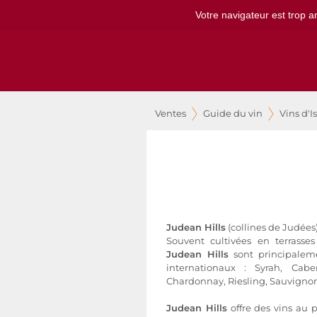
Votre navigateur est trop a
Ventes
Guide du vin
Vins d'I
Judean Hills
(collines de Judées) 
Souvent cultivées en terrasse
Judean Hills
sont principalem
internationaux : Syrah, Cabe
Chardonnay, Riesling, Sauvignon 
Judean Hills
offre des vins au 