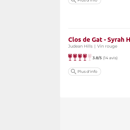
Plus d'info
Clos de Gat - Syrah 
Judean Hills
|
Vin rouge
3.8/5
(
14 avis
)
Plus d'info