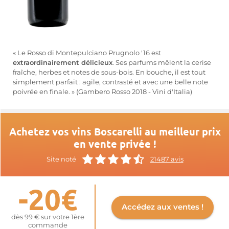
« Le Rosso di Montepulciano Prugnolo '16 est
extraordinairement délicieux
. Ses parfums mêlent la cerise
fraîche, herbes et notes de sous-bois. En bouche, il est tout
simplement parfait : agile, contrasté et avec une belle note
poivrée en finale. » (Gambero Rosso 2018 - Vini d'Italia)
Achetez vos vins Boscarelli au meilleur prix
en vente privée !
Site noté
21487 avis
-20€
Accédez aux ventes !
dès 99 € sur votre 1ère
commande