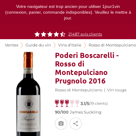
Votre navigateur est trop ancien pour utiliser 1jour1vin
(connexion, panier, commande indisponibles). Veuillez le mettre à
jour.
21487
avis clients
Ventes
Guide du vin
Vins d'Italie
Rosso di Montepulciano
Poderi Boscarelli -
Rosso di
Montepulciano
Prugnolo 2016
Rosso di Montepulciano
|
Vin rouge
3.1/5
(19 clients)
90/100
James Suckling