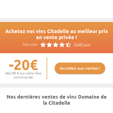
finesse et de fraîcheur.
Plus d'informations sur le site de
Citadelle
Achetez vos vins Citadelle au meilleur prix
en vente privée !
Site noté
21487 avis
-20€
Accédez aux ventes !
dès 99 € sur votre 1ère
commande
Nos dernières ventes de vins Domaine de
la Citadelle