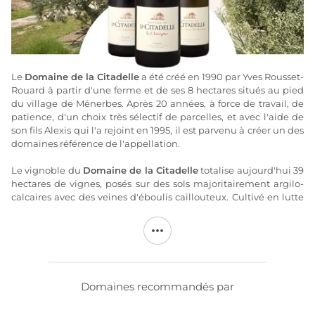
Le
Domaine de la Citadelle
a été créé en 1990 par Yves Rousset-
Rouard à partir d'une ferme et de ses 8 hectares situés au pied
du village de Ménerbes. Après 20 années, à force de travail, de
patience, d'un choix très sélectif de parcelles, et avec l'aide de
son fils Alexis qui l'a rejoint en 1995, il est parvenu à créer un des
domaines référence de l'appellation.
Le vignoble du
Domaine de la Citadelle
totalise aujourd'hui 39
hectares de vignes, posés sur des sols majoritairement argilo-
calcaires avec des veines d'éboulis caillouteux. Cultivé en lutte
raisonnée sans désherbant ni engrais chimique, le
Domaine de
la Citadelle
oeuvre dans un souci constant de qualité,
effectuant de nombreux travaux en vert, et des vendanges
majoritairement manuelles. En terme de vinification, chaque
étape se fait dans le plus grand respect du raisin, en cuvée inox
thermo-régulées, avec des pressurages doux. Les vins du
Domaines recommandés par
Domaine de la Citadelle
sont régulièrement récompensés
dans la presse spécialisée, se caractérisant par beaucoup de