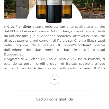
Il
Clos Floridène
è stato progressivamente costituito a partire
dal 1982 da Denis e Florence Dubourdieu, entrambi discendenti
da antiche famiglie di viticoltori bordolesi, attraverso l’acquisto
di appezzamenti nei comuni di Pujols-sur-Ciron e Illat, situati
nella regione delle Graves. Il nome
“Floridène”
deriva
dall’unione dei due nomi di battesimo dei coniugi
Dubourdieu.
Il vigneto di 40 ettari (17,3 ha di rossi e 22,7 ha di bianchi) si
estende su terreni simili a quelli di Barsac, sabbie argillose
ricche di ossido di ferro su un sottosuolo calcareo. Il
Clos
Floridène
è composto da un'elevata percentuale di Cabernet
Sauvignon (72%) abbinata al 28% di Merlot per i vini rossi. Il
vigneto bianco è costituito dai vitigni tradizionali Sémillon
(56%), Sauvignon (43%) e Muscadelle (1%). I vini prodotti sono un
bianco secco e un rosso a denominazione
Graves
. Dal 2004
viene prodotto anche il rosato di Floridène, caratterizzato da
Settori consigliati da
una grande vivacità aromatica.
Curato esclusivamente con tecniche di lavorazione tradizionali,