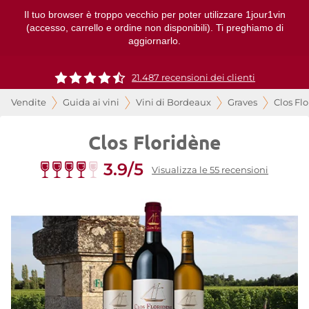
Il tuo browser è troppo vecchio per poter utilizzare 1jour1vin
(accesso, carrello e ordine non disponibili). Ti preghiamo di
aggiornarlo.
21.487 recensioni dei clienti
Vendite
Guida ai vini
Vini di Bordeaux
Graves
Clos Fl
Clos Floridène
3.9/5
Visualizza le 55 recensioni