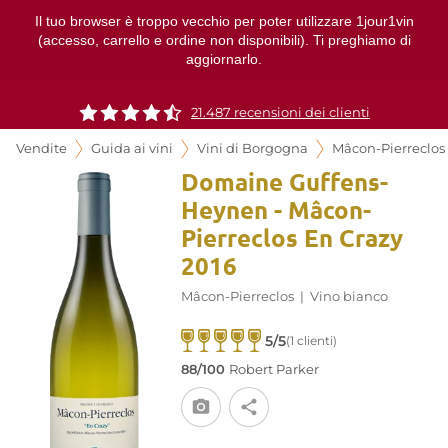
Il tuo browser è troppo vecchio per poter utilizzare 1jour1vin
(accesso, carrello e ordine non disponibili). Ti preghiamo di
aggiornarlo.
21.487 recensioni dei clienti
Vendite
Guida ai vini
Vini di Borgogna
Mâcon-Pierreclos
Domaine Guffens-
Heynen - Mâcon-
Pierreclos En Crazy
2016
Mâcon-Pierreclos
|
Vino bianco
5/5
(1 clienti)
88/100
Robert Parker