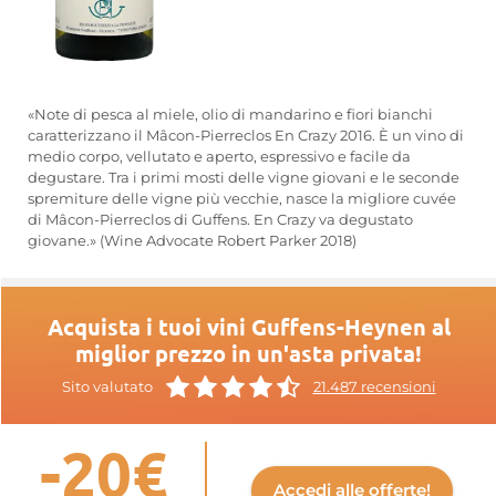
«Note di pesca al miele, olio di mandarino e fiori bianchi
caratterizzano il Mâcon-Pierreclos En Crazy 2016. È un vino di
medio corpo, vellutato e aperto, espressivo e facile da
degustare. Tra i primi mosti delle vigne giovani e le seconde
spremiture delle vigne più vecchie, nasce la migliore cuvée
di Mâcon-Pierreclos di Guffens. En Crazy va degustato
giovane.» (Wine Advocate Robert Parker 2018)
Acquista i tuoi vini Guffens-Heynen al
miglior prezzo in un'asta privata!
Sito valutato
21.487 recensioni
-20€
Accedi alle offerte!