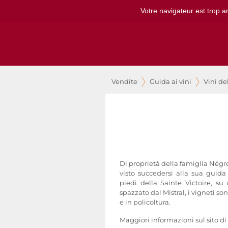
Votre navigateur est trop a
Vendite
Guida ai vini
Vini de
Di proprietà della famiglia Négre
visto succedersi alla sua guida
piedi della Sainte Victoire, su
spazzato dal Mistral, i vigneti so
e in policoltura.
Maggiori informazioni sul sito di