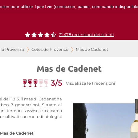
ncien pour utiliser 1jour1vin (connexion, panier, commande indisponibles)
21.478 recensioni dei clienti
lla Provenza
Côtes de Provence
Mas de Cadenet
Mas de Cadenet
3/5
Visualizza le 1 recensioni
l dal 1813, il mas di Cadenet ha
 ben 7 generazioni. Situato ai
 un terreno sassoso e calcareo
no coltivati con metodi biologici
Mas de Cadenet