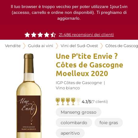
Il tuo browser è troppo vecchio per poter utilizzare 1jour1vin
(accesso, carrello e ordine non disponibili). Ti preghiamo di
aggiornarlo.
21.486 recensioni dei clienti
Vendite
Guida ai vini
Vini del Sud-Ovest
Côtes de Gasco
Une P'tite Envie ?
Côtes de Gascogne
Moelleux 2020
IGP Côtes de Gascogne
|
Vino bianco
4.1/5
(7 clienti)
Manseng grosso
colombardo
foie gras
aperitivo