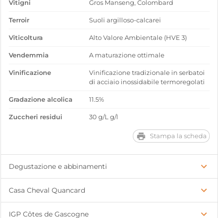
Vitigni
Gros Manseng, Colombard
Terroir
Suoli argilloso-calcarei
Viticoltura
Alto Valore Ambientale (HVE 3)
Vendemmia
A maturazione ottimale
Vinificazione
Vinificazione tradizionale in serbatoi
di acciaio inossidabile termoregolati
Gradazione alcolica
11.5%
Zuccheri residui
30 g/L g/l
Stampa la scheda
Degustazione e abbinamenti
Casa Cheval Quancard
IGP Côtes de Gascogne