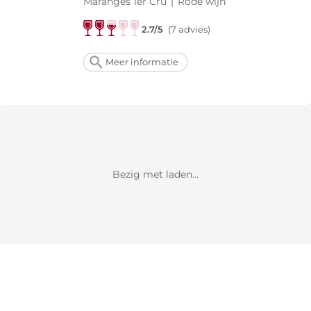
Maranges 1er Cru
|
Rode wijn
2.7/5
(7 advies)
Meer informatie
Bezig met laden...