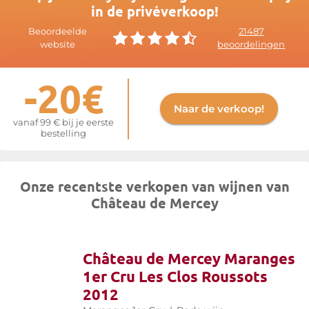
in de privéverkoop!
Meer informatie op de website van
Mercey
Beoordeelde
21487
website
beoordelingen
-20€
Naar de verkoop!
vanaf 99 € bij je eerste
bestelling
Onze recentste verkopen van wijnen van
Château de Mercey
Château de Mercey Maranges
1er Cru Les Clos Roussots
2012