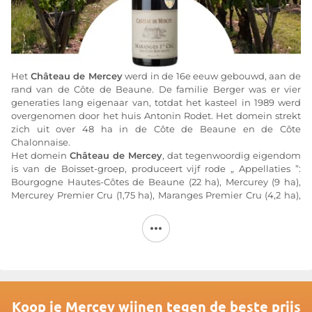
Het
Château de Mercey
werd in de 16e eeuw gebouwd, aan de
rand van de Côte de Beaune. De familie Berger was er vier
generaties lang eigenaar van, totdat het kasteel in 1989 werd
overgenomen door het huis Antonin Rodet. Het domein strekt
zich uit over 48 ha in de Côte de Beaune en de Côte
Chalonnaise.
Het domein
Château de Mercey
, dat tegenwoordig eigendom
is van de Boisset-groep, produceert vijf rode „ Appellaties ”:
Bourgogne Hautes-Côtes de Beaune (22 ha), Mercurey (9 ha),
Mercurey Premier Cru (1,75 ha), Maranges Premier Cru (4,2 ha),
Santenay (1,15 ha), evenals witte wijnen: Bourgogne Aligoté (1,6
ha), Bourgogne Hautes-Côtes de Beaune (6,9 ha) en Mercurey
(1,33 ha). De wijngaarden van de Hautes-Côtes de Beaune van
Château de Mercey
zijn vooral herkenbaar aan de liervormige
snoeiwijze.
Het is Georges Piazzon, hoofd wijnbouw en keldermeester, die
samen met Anne-Laure Hernette, keldermeester bij Maison
Rodet, de
wijnen van Château de Mercey
produceert.
Koop je Mercey wijnen tegen de beste prijs