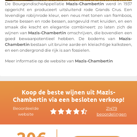
De BourgondischeAppellatie
Mazis-Chambertin
werd in 1937
opgericht en produceert uitsluitend rode Grands Crus. Een
levendige robijnrode kleur, een neus met tonen van framboos,
zwarte bessen en rode bessen, aangevuld met kruiden, en een
smaak die kracht en elegantie combineert: zo laten zich de
wijnen van
Mazis-Chambertin
omschrijven, die bovendien een
goed bewaarpotentieel hebben. De bodems van
Mazis-
Chambertin
bestaan uit bruine aarde en kleiachtige kalksteen,
en een ondergrond die rijk is aan fossielen.
Meer informatie op de website van
Mazis-Chambertin
Koop de beste wijnen uit Mazis-
Chambertin via een besloten verkoop!
Beoordeelde
21479
website
beoordelingen