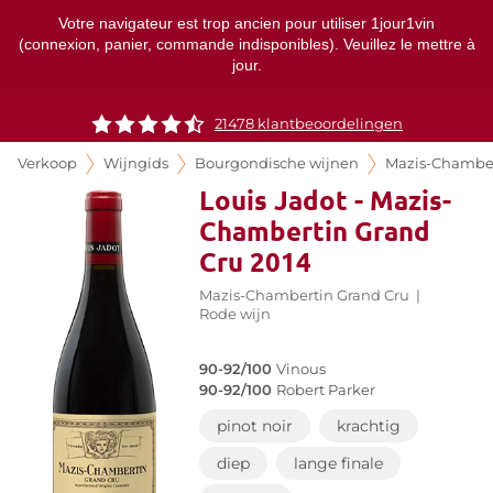
Votre navigateur est trop ancien pour utiliser 1jour1vin
(connexion, panier, commande indisponibles). Veuillez le mettre à
jour.
21478 klantbeoordelingen
Verkoop
Wijngids
Bourgondische wijnen
Mazis-Chambe
Louis Jadot - Mazis-
Chambertin Grand
Cru 2014
Mazis-Chambertin Grand Cru
|
Rode wijn
90-92/100
Vinous
90-92/100
Robert Parker
pinot noir
krachtig
diep
lange finale