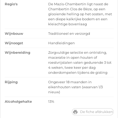
Regio's
De Mazis-Chambertin ligt naast de
Chambertin Clos de Bèze, op een
glooiende helling op het oosten, met
een diepe kalkrijke bodem en een
kleiachtige bovenlaag
Wijnbouw
Traditioneel en verzorgd
Wijnoogst
Handleidingen
Wijnbereiding
Zorgvuldige selectie en ontristing,
maceratie in open houten of
roestvrijstalen vaten gedurende 3 tot
4 weken, twee keer per dag
onderdompelen tijdens de gisting
Rijping
Ongeveer 18 maanden in
eikenhouten vaten (waarvan 1/3
nieuw)
Alcoholgehalte
13%
De fiche afdrukken