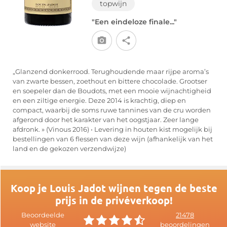
topwijn
"Een eindeloze finale..."
„Glanzend donkerrood. Terughoudende maar rijpe aroma’s
van zwarte bessen, zoethout en bittere chocolade. Grootser
en soepeler dan de Boudots, met een mooie wijnachtigheid
en een ziltige energie. Deze 2014 is krachtig, diep en
compact, waarbij de soms ruwe tannines van de cru worden
afgerond door het karakter van het oogstjaar. Zeer lange
afdronk. » (Vinous 2016) • Levering in houten kist mogelijk bij
bestellingen van 6 flessen van deze wijn (afhankelijk van het
land en de gekozen verzendwijze)
Koop je Louis Jadot wijnen tegen de beste
prijs in de privéverkoop!
Beoordeelde
21478
website
beoordelingen