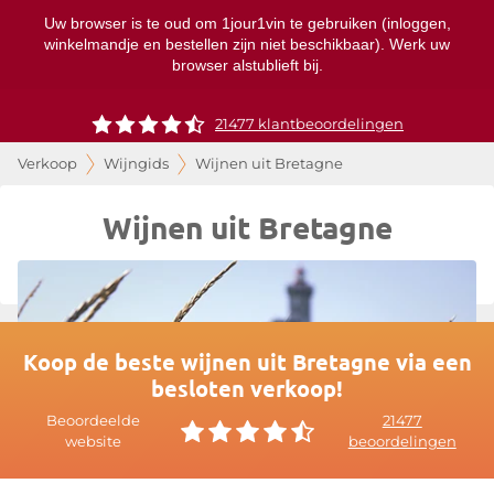
Uw browser is te oud om 1jour1vin te gebruiken (inloggen,
winkelmandje en bestellen zijn niet beschikbaar). Werk uw
browser alstublieft bij.
21477 klantbeoordelingen
Verkoop
Wijngids
Wijnen uit Bretagne
Wijnen uit Bretagne
Koop de beste wijnen uit Bretagne via een
besloten verkoop!
Beoordeelde
21477
website
beoordelingen