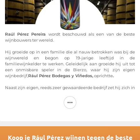
Raúl Pérez Pereira
wordt beschouwd als een van de beste
wijnbouwers ter wereld.
Hij groeide op in een familie die al nauw betrokken was bij de
wijnwereld en begon op 19-jarige leeftijd in de
familiewijnkelder te werken. Geleidelijk aan groeide hij uit tot
een onmisbare speler in de Bierzo, waar hij zijn eigen
wijnbedrijf,
Rául Pérez Bodegas y Viñedos,
oprichtte
.
Naast zijn eigen, reeds zeer gewaardeerde bedrijf zet hij zich in
voor de ontwikkeling van andere Spaanse wijngebied
Appellaties , zoals Rías Baixas, Tierra de León en zelfs de Ribeira
Sacra. Hij wordt gezien als de belangrijkste speler achter de
nieuwe wijnen die in Spanje worden geproduceerd, een
beweging die „New Spain“ wordt genoemd.
Raúl Pérez
heeft een eigenzinnige benadering van het creëren
van een wijn. Zijn prioriteit ligt niet bij de wijnbereiding, maar
Koop je Rául Pérez wijnen tegen de beste