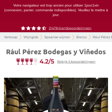
Votre navigateur est trop ancien pour utiliser 1jour1vin
(connexion, panier, commande indisponibles). Veuillez le mettre à
jour.
21478 klantbeoordelingen
Verkoop
Wijngids
Spaanse wijnen
Bierzo
Rául Pérez
Rául Pérez Bodegas y Viñedos
4.2/5
Bekijk 5 beoordelingen