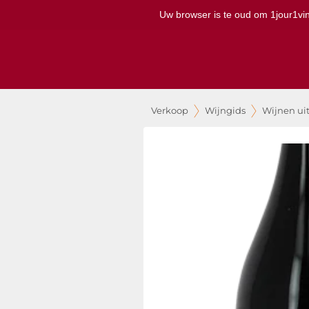
Uw browser is te oud om 1jour1vin 
Verkoop
Wijngids
Wijnen ui