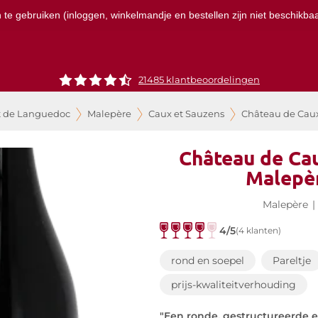
te gebruiken (inloggen, winkelmandje en bestellen zijn niet beschikbaar
21485 klantbeoordelingen
t de Languedoc
Malepère
Caux et Sauzens
Château de Caux
Château de Cau
Malepè
Malepère
|
4/5
(4 klanten)
rond en soepel
Pareltje
prijs-kwaliteitverhouding
"Een ronde, gestructureerde 