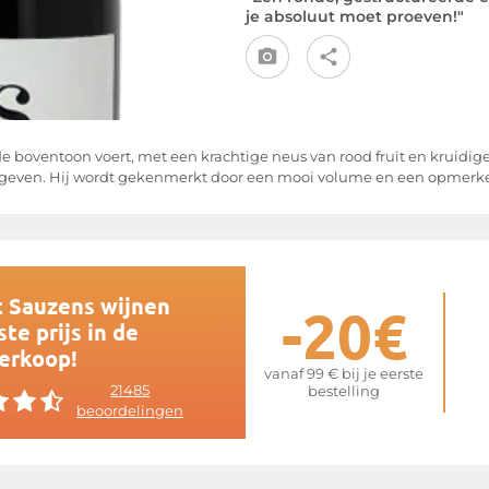
je absoluut moet proeven!"
 boventoon voert, met een krachtige neus van rood fruit en kruidige
je geven. Hij wordt gekenmerkt door een mooi volume en een opmerke
t Sauzens wijnen
-20€
te prijs in de
erkoop!
vanaf 99 € bij je eerste
21485
bestelling
beoordelingen