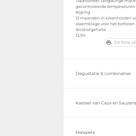
Traditioneel, langdurige macer
gecontroleerde temperaturen
Rijping
12 maanden in eikenhouten va
assemblage vóór het bottelen
Alcoholgehalte
13,5%
De fiche a
Degustatie & combinaties
Kasteel van Caux en Sauzen
Malepère