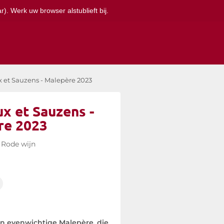
). Werk uw browser alstublieft bij.
 et Sauzens - Malepère 2023
x et Sauzens -
re 2023
Rode wijn
en evenwichtige Malepère, die