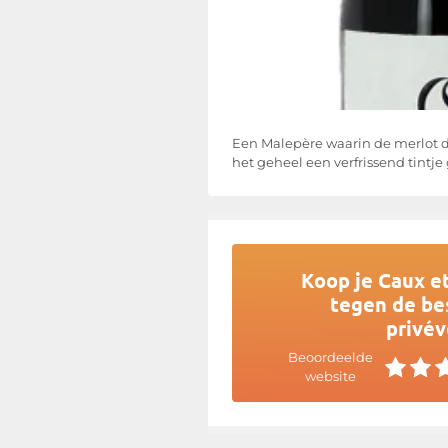
Een Malepère waarin de merlot de
het geheel een verfrissend tint
Koop je Caux e
tegen de bes
privév
Beoordeelde
website