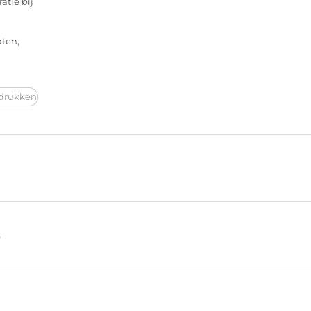
atie bij
ten,
fdrukken
s