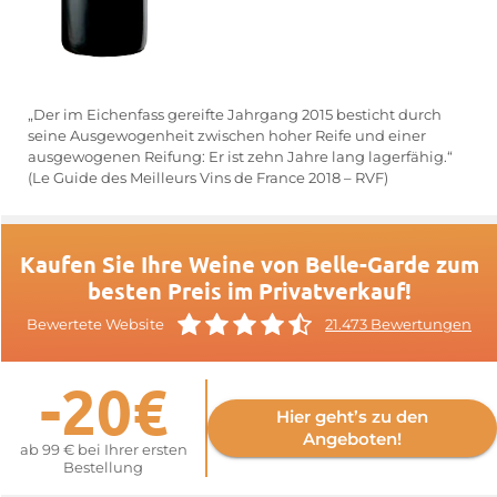
„Der im Eichenfass gereifte Jahrgang 2015 besticht durch
seine Ausgewogenheit zwischen hoher Reife und einer
ausgewogenen Reifung: Er ist zehn Jahre lang lagerfähig.“
(Le Guide des Meilleurs Vins de France 2018 – RVF)
Kaufen Sie Ihre Weine von Belle-Garde zum
besten Preis im Privatverkauf!
Bewertete Website
21.473 Bewertungen
-20€
Hier geht’s zu den
Angeboten!
ab 99 € bei Ihrer ersten
Bestellung