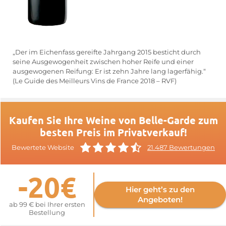
„Der im Eichenfass gereifte Jahrgang 2015 besticht durch
seine Ausgewogenheit zwischen hoher Reife und einer
ausgewogenen Reifung: Er ist zehn Jahre lang lagerfähig.“
(Le Guide des Meilleurs Vins de France 2018 – RVF)
Kaufen Sie Ihre Weine von Belle-Garde zum
besten Preis im Privatverkauf!
Bewertete Website
21.487 Bewertungen
-20€
Hier geht’s zu den
Angeboten!
ab 99 € bei Ihrer ersten
Bestellung