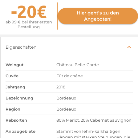
-20€
Hier geht’s zu den
Angeboten!
ab 99 € bei Ihrer ersten
Bestellung
Eigenschaften
Weingut
Château Belle-Garde
Cuvée
Fût de chêne
Jahrgang
2018
Bezeichnung
Bordeaux
Region
Bordeaux
Rebsorten
80% Merlot, 20% Cabernet Sauvignon
Anbaugebiete
Stammt von lehm-kalkhaltigen
Hängen mit starken Steigungen, die