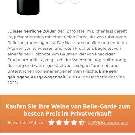
„Dieser herrliche 2018er
, der 12 Monate im Eichenfass gereift
ist, präsentiert sich mit einer tiefen Farbe, die von rubinroten
Reflexen durchzogen ist. Die Nase ist sehr offen und entfaltet
Aromen von schwarzen und roten Früchten, begleitet von
einer feinen Holznote. Am Gaumen, der von knackiger
Frucht umhüllt ist, zeigt sich der Wein sehr lang, vollmundig,
fleischig und warm, gestützt von seidigen Tanninen und
unterstrichen von einer angenehmen Frische.
Eine sehr
gelungene Ausgewogenheit
.“ (Le Guide Hachette des Vins
2022)
Kaufen Sie Ihre Weine von Belle-Garde zum
besten Preis im Privatverkauf!
Bewertete Website
21.476 Bewertungen