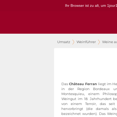
Ihr Browser ist zu alt, um 1jou
Umsatz
Weinführer
Weine a
Das
Château Ferran
liegt im H
in der Region Bordeaux u
Montesquieu, einem Philos
Weingut im 18. Jahrhundert bes
von einem Terroir, das sei
hervorbringt (die damals als
bezeichnet wurden). Das Weing