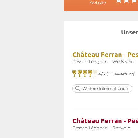
Website
Unser
Château Ferran - Pe
Pessac-Léognan
|
Weißwein
4/5 (
1 Bewertung)
Weitere Informationen
Château Ferran - Pe
Pessac-Léognan
|
Rotwein