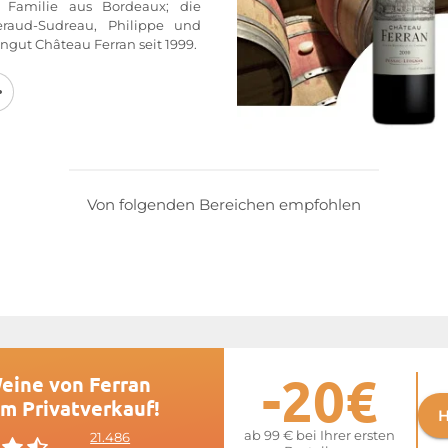
n Familie aus Bordeaux; die
aud-Sudreau, Philippe und
ingut Château Ferran seit 1999.
en Jahren durchgeführte
n im Weinberg von
Château
eiten in den Kellern wurden
chen Medaillen und guten
ischen, englischen und
elohnt, insbesondere bei den
 Pessac-Léognan. Die Arbeiten
Von folgenden Bereichen empfohlen
tlauben, Ausdünnen, manuelle
e Sortieren im Weinberg oder im
 besten Partien für den Ausbau
en und zu verschnitten sowie
ein unter dem Namen Château
e auf der Website von
Ferran
-20€
Weine von Ferran
im Privatverkauf!
H
ab 99 € bei Ihrer ersten
21.486