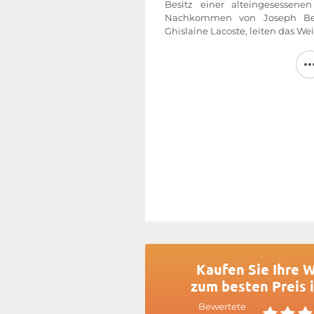
Besitz einer alteingesessene
Nachkommen von Joseph Ber
Ghislaine Lacoste, leiten das We
Zahlreiche in den letzt
Umstrukturierungsmaßnahme
Ferran
sowie Renovierungsarb
sehr schnell mit zahlrei
Bewertungen von französ
amerikanischen Journalisten b
Primeurs-Verkostungen der AOC
im Weinberg – Entknospen, En
Lese Parzelle für Parzelle sowi
Gärkeller – ermöglichen es, die
des Château Ferran auszuwähl
einen geschmeidigeren Zweitw
de Belloc zu keltern.
Weitere Informationen finden Si
Kaufen Sie Ihre 
zum besten Preis 
Bewertete