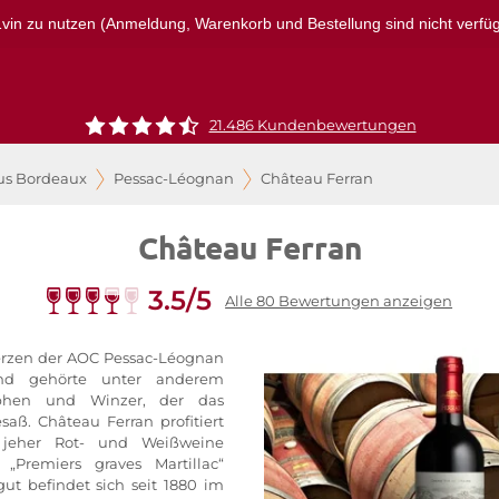
r1vin zu nutzen (Anmeldung, Warenkorb und Bestellung sind nicht verfügba
21.486 Kundenbewertungen
us Bordeaux
Pessac-Léognan
Château Ferran
Château Ferran
3.5/5
Alle 80 Bewertungen anzeigen
erzen der AOC Pessac-Léognan
nd gehörte unter anderem
ophen und Winzer, der das
aß. Château Ferran profitiert
t jeher Rot- und Weißweine
 „Premiers graves Martillac“
ut befindet sich seit 1880 im