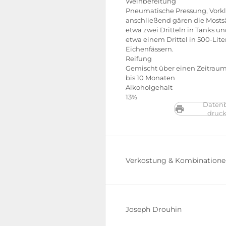
Weinbereitung
Pneumatische Pressung, Vork
anschließend gären die Mostsä
etwa zwei Dritteln in Tanks un
etwa einem Drittel in 500-Lite
Eichenfässern.
Reifung
Gemischt über einen Zeitraum
bis 10 Monaten
Alkoholgehalt
13%
Datenb
druc
Verkostung & Kombination
Joseph Drouhin