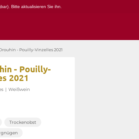
r). Bitte aktualisieren Sie ihn.
rouhin - Pouilly-Vinzelles 2021
in - Pouilly-
es 2021
es
|
Weißwein
Trockenobst
ergnügen