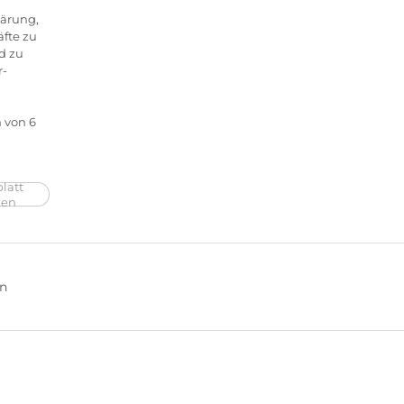
lärung,
fte zu
d zu
r-
 von 6
latt
ken
en