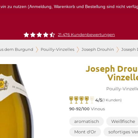
r1vin zu nutzen (Anmeldung, Warenkorb und Bestellung sind nicht verfügba
21.476 Kundenbewertungen
us dem Burgund
Pouilly-Vinzelles
Joseph Drouhin
Joseph D
Joseph Drouh
Vinzell
Pouilly-Vinzell
4/5
(1 Kunden)
90-92/100
Vinous
aromatisch
Weißfische
Mont d'Or
sofortiges V