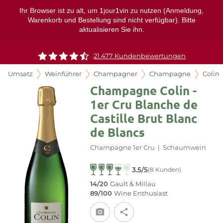
Ihr Browser ist zu alt, um 1jour1vin zu nutzen (Anmeldung,
Warenkorb und Bestellung sind nicht verfügbar). Bitte
aktualisieren Sie ihn.
21.477 Kundenbewertungen
Umsatz
Weinführer
Champagner
Champagne
Colin
Champagne Colin -
1er Cru Blanche de
Castille Brut Blanc
de Blancs
Champagne 1er Cru
|
Schaumwein
3.5/5
(8 Kunden)
14/20
Gault & Millau
89/100
Wine Enthusiast