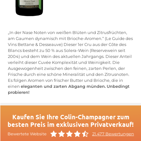
„In der Nase Noten von weißen Blüten und Zitrusfrüchten,
am Gaumen dynamisch mit Brioche-Aromen.“ (Le Guide des
Vins Bettane & Desseauve) Dieser 1er Cru aus der Côte des
Blancs besteht zu 50 % aus Solera-Wein (Reservewein seit
2004) und dem Wein des aktuellen Jahrgangs. Dieser Anteil
verleiht dieser Cuvée Komplexität und Weinigkeit. Die
Ausgewogenheit zwischen den feinen, zarten Perlen, der
Frische durch eine schöne Mineralität und den Zitrusnoten.
Es folgen Aromen von frischer Butter und Brioche, die in
einen
eleganten und zarten Abgang münden.
Unbedingt
probieren!
Kaufen Sie Ihre Colin-Champagner zum
besten Preis im exklusiven Privatverkauf!
Bewertete Website
21.477 Bewertungen