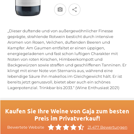
„Dieser duftende und von außergewöhnlicher Finesse
geprägte, strahlende Rotwein besticht durch intensive
Aromen von Rosen, Veilchen, duftenden Beeren und
Kampfer. Am Gaumen entfaltet er einen üppigen,
energiegeladenen und fast schon luftigen Charakter mit
Noten von roten Kirschen, Himbeerkompott und
Backgewürzen sowie straffen und geschliffenen Tanninen. Er
klingt mit einer Note von Sternanis aus, während eine
lebendige Säure ihn makellos im Gleichgewicht hält. Er ist
bereits jetzt genussvoll, bietet aber auch ein schönes
Lagerpotenzial. Trinkbar bis 2033.“ (Wine Enthusiast 2021)
Kaufen Sie Ihre Weine von Gaja zum besten
Preis im Privatverkauf!
Bewertete Website
21.477 Bewertungen