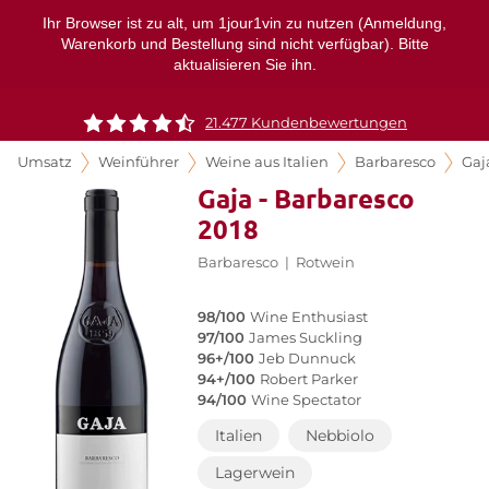
Ihr Browser ist zu alt, um 1jour1vin zu nutzen (Anmeldung,
Warenkorb und Bestellung sind nicht verfügbar). Bitte
aktualisieren Sie ihn.
21.477 Kundenbewertungen
Umsatz
Weinführer
Weine aus Italien
Barbaresco
Gaj
Gaja - Barbaresco
2018
Barbaresco
|
Rotwein
98/100
Wine Enthusiast
97/100
James Suckling
96+/100
Jeb Dunnuck
94+/100
Robert Parker
94/100
Wine Spectator
Italien
Nebbiolo
Lagerwein