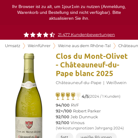
Ihr Browser ist zu alt, um 1jour1vin zu nutzen (Anmeldung,
Warenkorb und Bestellung sind nicht verfügbar). Bitte
aktualisieren Sie ihn.
21.477 Kundenbewertungen
Umsatz
Weinführer
Weine aus dem Rhône-Tal
Châteaun
Clos du Mont-Olivet
- Châteauneuf-du-
Pape blanc 2025
Châteauneuf-du-Pape
|
Weißwein
4/5
(2024 / 1 Kunden)
94/100
RVF
92+/100
Robert Parker
92/100
Jeb Dunnuck
92/100
Vinous
(Verkostungsnotizen Jahrgang 2024)
fett
weiße Blumen