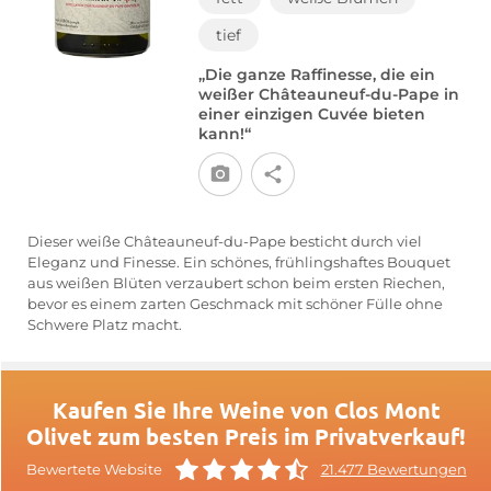
tief
„Die ganze Raffinesse, die ein
weißer Châteauneuf-du-Pape in
einer einzigen Cuvée bieten
kann!“
Dieser weiße Châteauneuf-du-Pape besticht durch viel
Eleganz und Finesse. Ein schönes, frühlingshaftes Bouquet
aus weißen Blüten verzaubert schon beim ersten Riechen,
bevor es einem zarten Geschmack mit schöner Fülle ohne
Schwere Platz macht.
Kaufen Sie Ihre Weine von Clos Mont
Olivet zum besten Preis im Privatverkauf!
Bewertete Website
21.477 Bewertungen