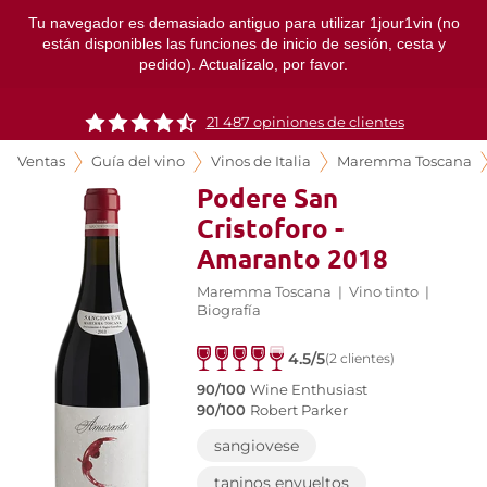
Tu navegador es demasiado antiguo para utilizar 1jour1vin (no
están disponibles las funciones de inicio de sesión, cesta y
pedido). Actualízalo, por favor.
21 487 opiniones de clientes
Ventas
Guía del vino
Vinos de Italia
Maremma Toscana
Podere San
Cristoforo -
Amaranto 2018
Maremma Toscana
|
Vino tinto
|
Biografía
4.5/5
(2 clientes)
90/100
Wine Enthusiast
90/100
Robert Parker
sangiovese
taninos envueltos