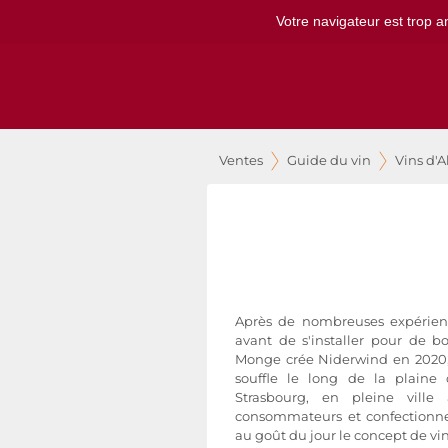
Votre navigateur est trop a
Ventes
Guide du vin
Vins d'A
Après de nombreuses expérienc
avant de s'installer pour de b
Monge crée Niderwind en 2020
souffle le long de la plaine d
Strasbourg, en pleine ville
consommateurs et confectionner
au goût du jour le concept de vin