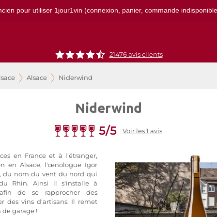
ncien pour utiliser 1jour1vin (connexion, panier, commande indisponibles)
21476
avis clients
lsace
Alsace
Niderwind
Niderwind
5/5
Voir les 1 avis
es en France et à l'étranger,
on en Alsace, l'œnologue Igor
, du nom du vent du nord qui
u Rhin. Ainsi il s'installe à
 afin de se rapprocher des
 des vins d'artisans. Il remet
 de garage !