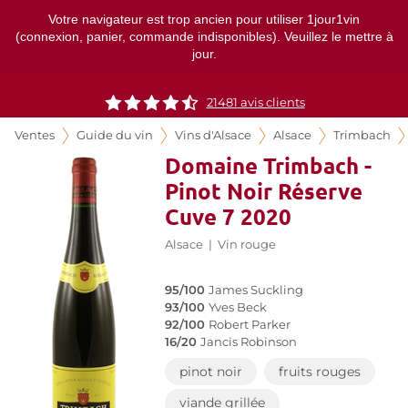
Votre navigateur est trop ancien pour utiliser 1jour1vin
(connexion, panier, commande indisponibles). Veuillez le mettre à
jour.
21481
avis clients
Ventes
Guide du vin
Vins d'Alsace
Alsace
Trimbach
Domaine Trimbach -
Pinot Noir Réserve
Cuve 7 2020
Alsace
|
Vin rouge
95/100
James Suckling
93/100
Yves Beck
92/100
Robert Parker
16/20
Jancis Robinson
pinot noir
fruits rouges
viande grillée