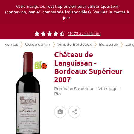
Votre navigateur est trop ancien pour utiliser 1jour1vin
(connexion, panier, commande indisponibles). Veuillez le mettre à
jour.
21473
avis clients
Ventes
Guide du vin
Vins de Bordeaux
Bordeaux
Lan
Château de
Languissan -
Bordeaux Supérieur
2007
Bordeaux Supérieur
|
Vin rouge
|
Bio