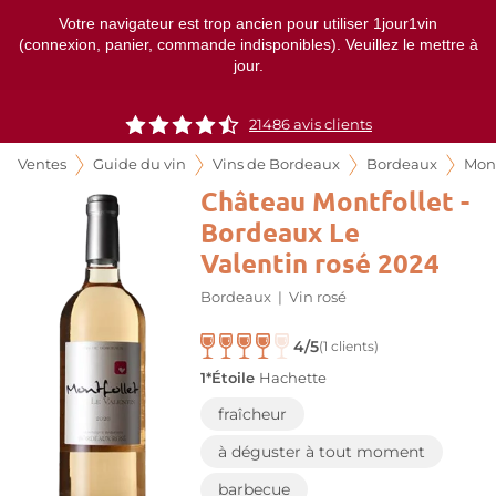
Votre navigateur est trop ancien pour utiliser 1jour1vin
(connexion, panier, commande indisponibles). Veuillez le mettre à
jour.
21486
avis clients
Ventes
Guide du vin
Vins de Bordeaux
Bordeaux
Mont
Château Montfollet -
Bordeaux Le
Valentin rosé 2024
Bordeaux
|
Vin rosé
4/5
(1 clients)
1*Étoile
Hachette
fraîcheur
à déguster à tout moment
barbecue