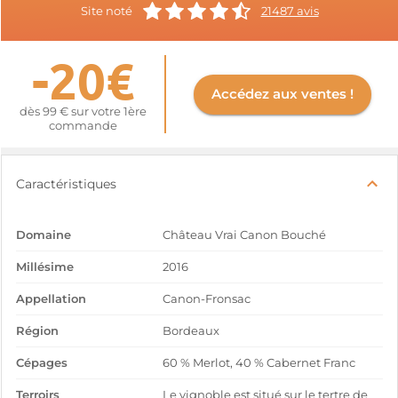
Site noté
21487 avis
-20€
Accédez aux ventes !
dès 99 € sur votre 1ère
commande
Caractéristiques
Domaine
Château Vrai Canon Bouché
Millésime
2016
Appellation
Canon-Fronsac
Région
Bordeaux
Cépages
60 % Merlot, 40 % Cabernet Franc
Terroirs
Le vignoble est situé sur le tertre de