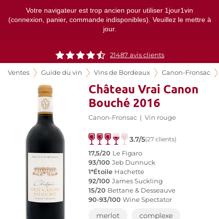
Votre navigateur est trop ancien pour utiliser 1jour1vin
(connexion, panier, commande indisponibles). Veuillez le mettre à
jour.
21487
avis clients
Ventes
Guide du vin
Vins de Bordeaux
Canon-Fronsac
Château Vrai Canon
Bouché 2016
Canon-Fronsac
|
Vin rouge
3.7/5
(27 clients)
17,5/20
Le Figaro
93/100
Jeb Dunnuck
1*Étoile
Hachette
92/100
James Suckling
15/20
Bettane & Desseauve
90-93/100
Wine Spectator
merlot
complexe