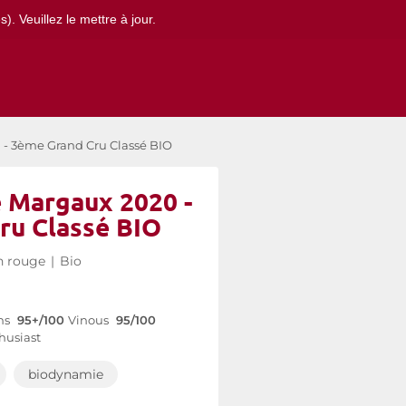
. Veuillez le mettre à jour.
 - 3ème Grand Cru Classé BIO
e Margaux 2020 -
ru Classé BIO
n rouge
|
Bio
ns
95+/100
Vinous
95/100
husiast
biodynamie