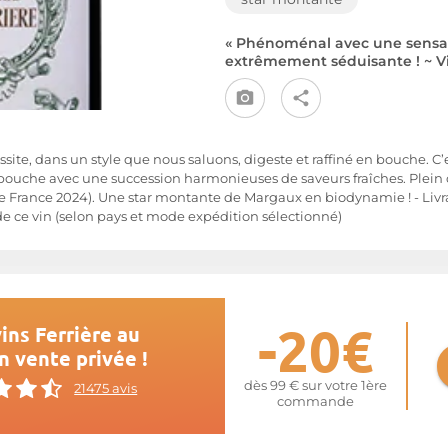
« Phénoménal avec une sensat
extrêmement séduisante ! ~ V
ussite, dans un style que nous saluons, digeste et raffiné en bouche. 
 en bouche avec une succession harmonieuses de saveurs fraîches. Plein d
 de France 2024). Une star montante de Margaux en biodynamie ! - Livr
e ce vin (selon pays et mode expédition sélectionné)
-20€
ins Ferrière au
n vente privée !
dès 99 € sur votre 1ère
21475 avis
commande