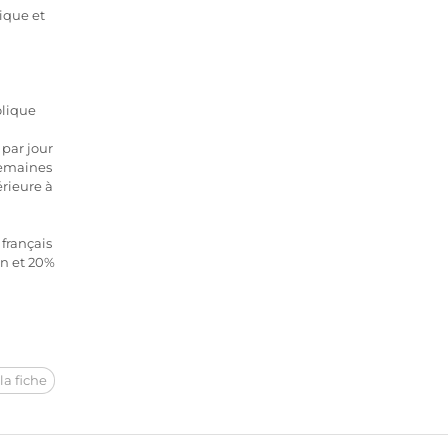
gique et
olique
par jour
semaines
érieure à
français
in et 20%
la fiche