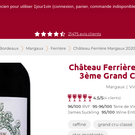
ncien pour utiliser 1jour1vin (connexion, panier, commande indisponibles)
21475
avis clients
 Bordeaux
Margaux
Ferrière
Château Ferrière Margaux 2020
Château Ferrièr
3ème Grand C
Margaux
|
Vi
4.5/5
(4 clients)
96/100
RVF
95-96/100
Terre de Vi
James Suckling
95/100
Wine Ent
raffiné
grand cru classé
star montante