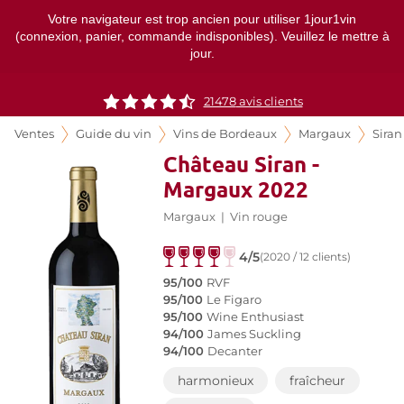
Votre navigateur est trop ancien pour utiliser 1jour1vin
(connexion, panier, commande indisponibles). Veuillez le mettre à
jour.
21478
avis clients
Ventes
Guide du vin
Vins de Bordeaux
Margaux
Siran
Château Siran -
Margaux 2022
Margaux
|
Vin rouge
4/5
(2020 / 12 clients)
95/100
RVF
95/100
Le Figaro
95/100
Wine Enthusiast
94/100
James Suckling
94/100
Decanter
harmonieux
fraîcheur