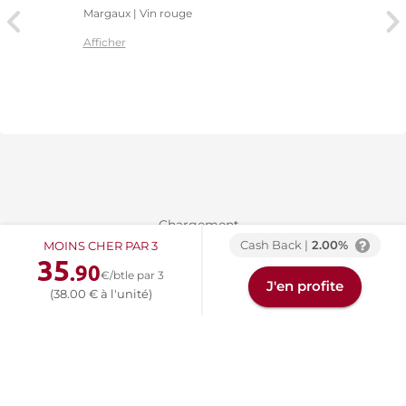
Margaux | Vin rouge
Afficher
Chargement...
Cash Back |
2.00%
MOINS CHER PAR 3
35
.90
€/btle par 3
J'en profite
(38.00 € à l'unité)