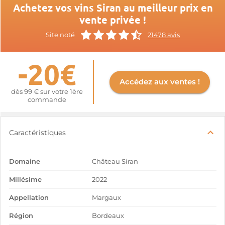
Achetez vos vins Siran au meilleur prix en
vente privée !
Site noté
21478 avis
-20€
Accédez aux ventes !
dès 99 € sur votre 1ère
commande
Caractéristiques
Domaine
Château Siran
Millésime
2022
Appellation
Margaux
Région
Bordeaux