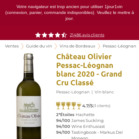
Votre navigateur est trop ancien pour utiliser 1jour1vin
(connexion, panier, commande indisponibles). Veuillez le mettre à
jour.
21486
avis clients
Ventes
Guide du vin
Vins de Bordeaux
Pessac-Léognan
Château Olivier
Pessac-Léognan
blanc 2020 - Grand
Cru Classé
Pessac-Léognan
|
Vin blanc
4.7/5
(3 clients)
2*Étoiles
Hachette
94/100
James Suckling
94/100
Wine Enthusiast
94/100
Tastingbook - Markus Del
Monego