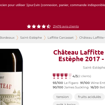
ncien pour utiliser 1jour1vin (connexion, panier, commande indisponibles)
21476
avis clients
 Bordeaux
Saint-Estèphe
Laffitte Carcasset
Château Laffitte
Château Laffitte
Estèphe 2017 -
Saint-Estèph
4/5
(2 clients)
93/100
Le Figaro
91/100
Wine Ent
90/100
James Suckling
16/20
Bet
tension
fruits acidulés
prêt à boire