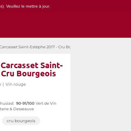
. Veuillez le mettre à jour.
 Carcasset Saint-Estèphe 2017 - Cru Bourgeois
 Carcasset Saint-
 Cru Bourgeois
e
|
Vin rouge
husiast
90-91/100
Vert de Vin
tane & Desseauve
cru bourgeois