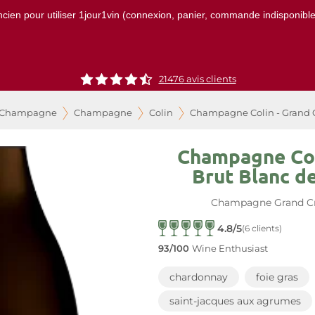
ncien pour utiliser 1jour1vin (connexion, panier, commande indisponibles)
21476
avis clients
e Champagne
Champagne
Colin
Champagne Colin - Grand C
Champagne Col
Brut Blanc d
Champagne Grand C
4.8/5
(6 clients)
93/100
Wine Enthusiast
chardonnay
foie gras
saint-jacques aux agrumes