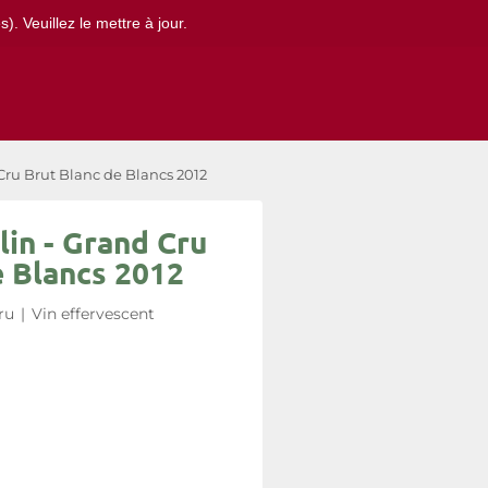
. Veuillez le mettre à jour.
ru Brut Blanc de Blancs 2012
in - Grand Cru
e Blancs 2012
ru
|
Vin effervescent