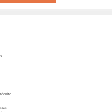
cs
récolte
assés