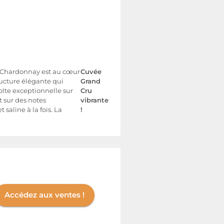
 le Chardonnay est au cœur
Cuvée
ructure élégante qui
Grand
colte exceptionnelle sur
Cru
 sur des notes
vibrante
 saline à la fois. La
!
Accédez aux ventes !