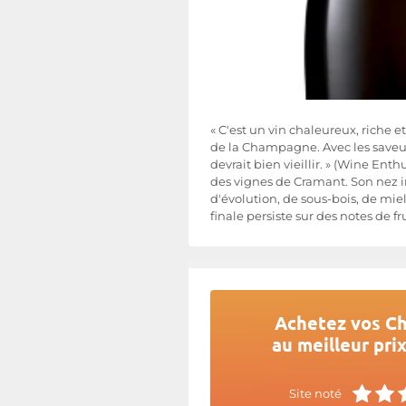
« C'est un vin chaleureux, riche e
de la Champagne. Avec les saveur
devrait bien vieillir. » (Wine Ent
des vignes de Cramant. Son nez i
d'évolution, de sous-bois, de miel,
finale persiste sur des notes de f
Achetez vos C
au meilleur pri
Site noté