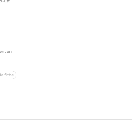
d-Est,
ent en
la fiche