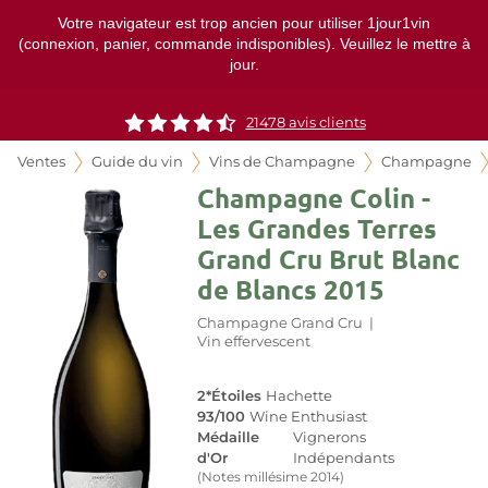
Votre navigateur est trop ancien pour utiliser 1jour1vin
(connexion, panier, commande indisponibles). Veuillez le mettre à
jour.
21478
avis clients
Ventes
Guide du vin
Vins de Champagne
Champagne
Champagne Colin -
Les Grandes Terres
Grand Cru Brut Blanc
de Blancs 2015
Champagne Grand Cru
|
Vin effervescent
2*Étoiles
Hachette
93/100
Wine Enthusiast
Médaille
Vignerons
d'Or
Indépendants
(Notes millésime 2014)