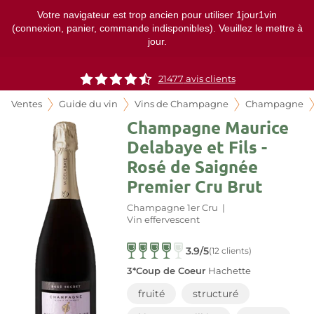
Votre navigateur est trop ancien pour utiliser 1jour1vin
(connexion, panier, commande indisponibles). Veuillez le mettre à
jour.
21477
avis clients
Ventes
Guide du vin
Vins de Champagne
Champagne
Champagne Maurice
Delabaye et Fils -
Rosé de Saignée
Premier Cru Brut
Champagne 1er Cru
|
Vin effervescent
3.9/5
(12 clients)
3*Coup de Coeur
Hachette
fruité
structuré