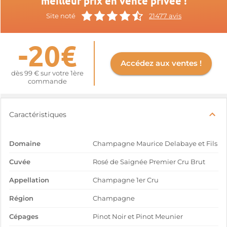
meilleur prix en vente privée !
Site noté
21477 avis
-20€
Accédez aux ventes !
dès 99 € sur votre 1ère
commande
Caractéristiques
Domaine
Champagne Maurice Delabaye et Fils
Cuvée
Rosé de Saignée Premier Cru Brut
Appellation
Champagne 1er Cru
Région
Champagne
Cépages
Pinot Noir et Pinot Meunier