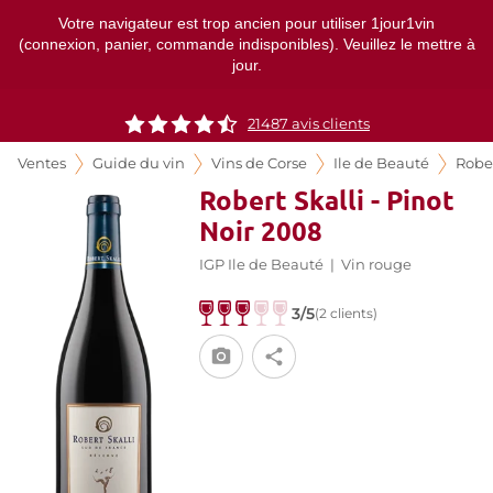
Votre navigateur est trop ancien pour utiliser 1jour1vin
(connexion, panier, commande indisponibles). Veuillez le mettre à
jour.
21487
avis clients
Ventes
Guide du vin
Vins de Corse
Ile de Beauté
Rober
Robert Skalli - Pinot
Noir 2008
IGP Ile de Beauté
|
Vin rouge
3/5
(2 clients)