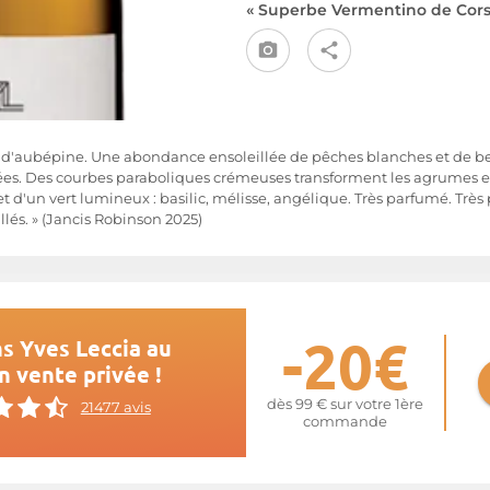
« Superbe Vermentino de Cors
s d'aubépine. Une abondance ensoleillée de pêches blanches et de 
lées. Des courbes paraboliques crémeuses transforment les agrumes e
t d'un vert lumineux : basilic, mélisse, angélique. Très parfumé. Très 
és. » (Jancis Robinson 2025)
-20€
s Yves Leccia au
n vente privée !
dès 99 € sur votre 1ère
21477 avis
commande