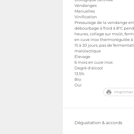
Vendanges
Manuelles
Vinification
Pressurage de la vendange ent
débourbage à froid à 8°C pen
heures, collage sur moût, fer
en cuve inox thermorégulée à 
15 à 20 jours, pas de fermentat
malolactique
Élevage
6 mois en cuve inox
Degré d'alcool
13.5%
Bio
Oui
Imprimer 
Dégustation & accords