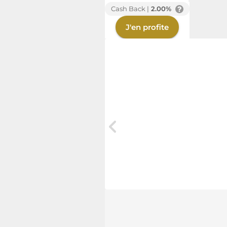
Cash Back |
2.00%
J'en profite