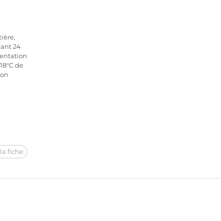
ière,
dant 24
mentation
18°C de
ion
la fiche