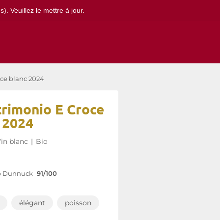
. Veuillez le mettre à jour.
oce blanc 2024
trimonio E Croce
 2024
in blanc
|
Bio
b Dunnuck
91/100
élégant
poisson