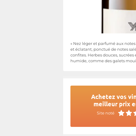
« Nez léger et parfumé aux note
et éclatant, ponctué de notes sa
confites. Herbes douces, sucrées e
humide, comme des galets mouill
Achetez vos vin
meilleur prix e
Site noté