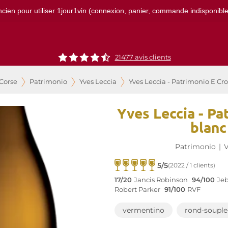
ncien pour utiliser 1jour1vin (connexion, panier, commande indisponibles)
21477
avis clients
 Corse
Patrimonio
Yves Leccia
Yves Leccia - Patrimonio E Cr
Yves Leccia - Pa
blanc
Patrimonio
|
V
5/5
(2022 / 1 clients)
17/20
Jancis Robinson
94/100
Je
Robert Parker
91/100
RVF
vermentino
rond-souple