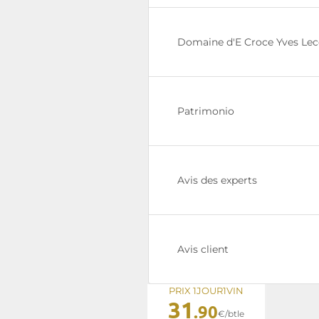
Domaine d'E Croce Yves Lec
Patrimonio
Avis des experts
Avis client
PRIX 1JOUR1VIN
31
.90
€/btle