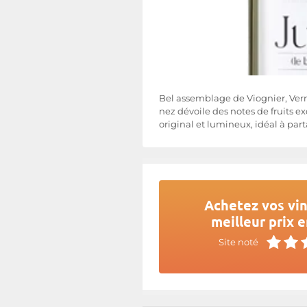
Bel assemblage de Viognier, Verme
nez dévoile des notes de fruits e
original et lumineux, idéal à par
Achetez vos vin
meilleur prix e
Site noté