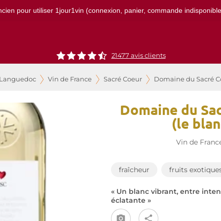
ncien pour utiliser 1jour1vin (connexion, panier, commande indisponibles)
21477
avis clients
 Languedoc
Vin de France
Sacré Coeur
Domaine du Sacré Coe
Domaine du Sac
(le bla
Vin de Franc
fraîcheur
fruits exotique
« Un blanc vibrant, entre inte
éclatante »