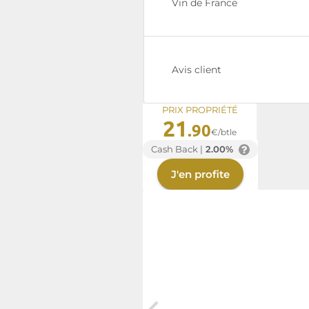
Vin de France
Avis client
PRIX PROPRIÉTÉ
21
.90
€/btle
Cash Back |
2.00%
J'en profite