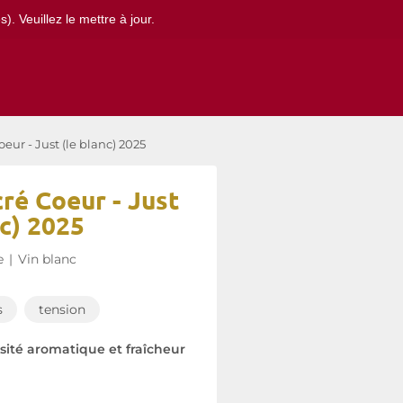
. Veuillez le mettre à jour.
ur - Just (le blanc) 2025
ré Coeur - Just
nc) 2025
e
|
Vin blanc
s
tension
nsité aromatique et fraîcheur