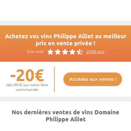
références en Val de Loire !
Plus d'informations sur le site de
Philippe Alliet
Achetez vos vins Philippe Alliet au meilleur
prix en vente privée !
Site noté
21481 avis
-20€
Accédez aux ventes !
dès 99 € sur votre 1ère
commande
Nos dernières ventes de vins Domaine
Philippe Alliet