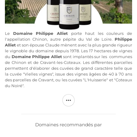
Le
Domaine
Philippe Alliet
porte haut les couleurs de
l'appellation Chinon, autre pépite du Val de Loire.
Philippe
Alliet
et son épouse Claude mènent avec la plus grande rigueur
le vignoble du domaine depuis 1978. Les 17 hectares de vignes
du
Domaine Philippe Alliet
sont implantés sur les communes
de Chinon et de Cravant-les-Coteaux. Les différentes parcelles
permettent d'élaborer des cuvées de grand caractère telle que
la cuvée "Vielles vignes", issue des vignes âgées de 40 à 70 ans
des parcelles de Cravant, ou les cuvées "L'Huisserie" et "Coteaux
du Noiré".
Les vins de Chinon de
Philippe Alliet
transcendent
littéralement le cépage Cabernet franc sur de magnifiques
parcelles exposées plein sud assises sur des sols argilo-calcaires
et argilo-siliceux. Le travail du terroir est réalisé en lutte
raisonnée, avec notamment des traitements réfléchis, des
Domaines recommandés par
rendements maîtrisés et des vendanges manuelles. Les vins du
Domaine
Philippe
Alliet
sont aujourd'hui de véritables