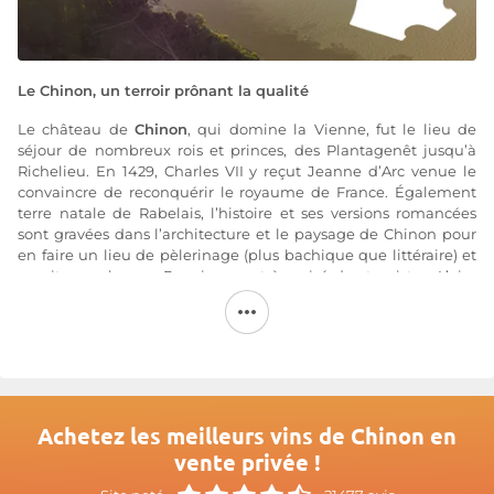
Le Chinon, un terroir prônant la qualité
Le château de
Chinon
, qui domine la Vienne, fut le lieu de
séjour de nombreux rois et princes, des Plantagenêt jusqu’à
Richelieu. En 1429, Charles VII y reçut Jeanne d’Arc venue le
convaincre de reconquérir le royaume de France. Également
terre natale de Rabelais, l’histoire et ses versions romancées
sont gravées dans l’architecture et le paysage de Chinon pour
en faire un lieu de pèlerinage (plus bachique que littéraire) et
un site au charme Renaissance très prisé des touristes. L’aire
d’appellation s’étend sur 18 communes, de part et d’autre de la
Vienne jusqu’à sa confluence avec la Loire. Le terroir a été
consacré par l'AOC Chinon datant du décret du 31 juillet 1937.
Le vignoble de l'appellation
vin de Chinon
recouvre une
surface de 2.400 hectares pour une production annuelle de
110.000 hectolitres de vin des trois couleurs. On rencontre à
Achetez les meilleurs vins de Chinon en
Chinon une succession de trois grands types de sols. D’abord les
vente privée !
terrasses alluviales (anciennes et récentes) des bords de la
Vienne, composées de graves et de sables, puis les coteaux et