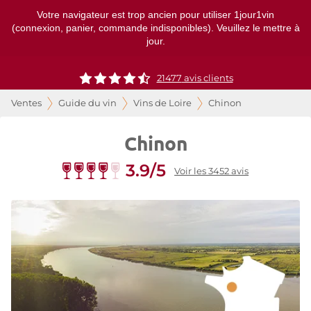
Votre navigateur est trop ancien pour utiliser 1jour1vin
(connexion, panier, commande indisponibles). Veuillez le mettre à
jour.
21477
avis clients
Ventes
Guide du vin
Vins de Loire
Chinon
Chinon
3.9/5
Voir les 3452 avis