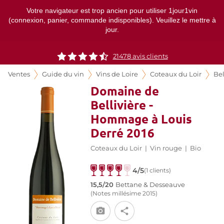
Votre navigateur est trop ancien pour utiliser 1jour1vin
(connexion, panier, commande indisponibles). Veuillez le mettre à
jour.
21478
avis clients
Ventes
Guide du vin
Vins de Loire
Coteaux du Loir
Bel
Domaine de
Bellivière -
Hommage à Louis
Derré 2016
Coteaux du Loir
|
Vin rouge
|
Bio
4/5
(1 clients)
15,5/20
Bettane & Desseauve
(Notes millésime 2015)