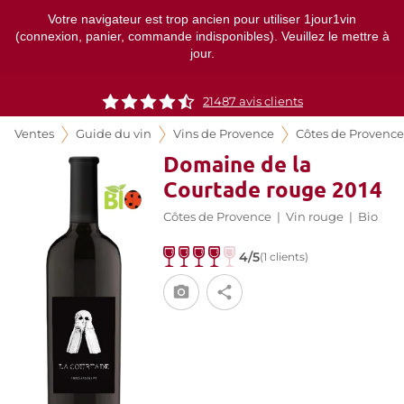
Votre navigateur est trop ancien pour utiliser 1jour1vin
(connexion, panier, commande indisponibles). Veuillez le mettre à
jour.
21487
avis clients
Ventes
Guide du vin
Vins de Provence
Côtes de Provence
Domaine de la
Courtade rouge 2014
Côtes de Provence
|
Vin rouge
|
Bio
4/5
(1 clients)