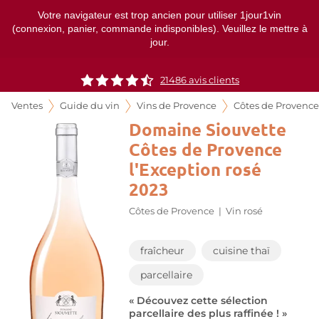
Votre navigateur est trop ancien pour utiliser 1jour1vin
(connexion, panier, commande indisponibles). Veuillez le mettre à
jour.
21486
avis clients
Ventes
Guide du vin
Vins de Provence
Côtes de Provence
Domaine Siouvette
Côtes de Provence
l'Exception rosé
2023
Côtes de Provence
|
Vin rosé
fraîcheur
cuisine thaï
parcellaire
« Découvez cette sélection
parcellaire des plus raffinée ! »