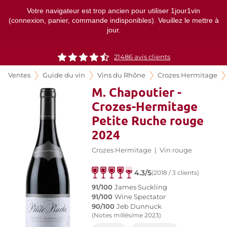
Votre navigateur est trop ancien pour utiliser 1jour1vin
(connexion, panier, commande indisponibles). Veuillez le mettre à
jour.
21486
avis clients
Ventes
Guide du vin
Vins du Rhône
Crozes Hermitage
M. Chapoutier -
Crozes-Hermitage
Petite Ruche rouge
2024
Crozes Hermitage
|
Vin rouge
4.3/5
(2018 / 3 clients)
91/100
James Suckling
91/100
Wine Spectator
90/100
Jeb Dunnuck
(Notes millésime 2023)