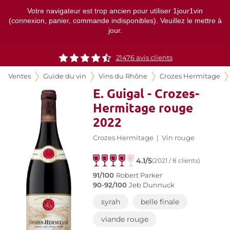
Votre navigateur est trop ancien pour utiliser 1jour1vin
(connexion, panier, commande indisponibles). Veuillez le mettre à
jour.
21476
avis clients
Ventes
Guide du vin
Vins du Rhône
Crozes Hermitage
E. Guigal - Crozes-
Hermitage rouge
2022
Crozes Hermitage
|
Vin rouge
4.1/5
(2021 / 8 clients)
91/100
Robert Parker
90-92/100
Jeb Dunnuck
syrah
belle finale
viande rouge