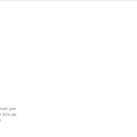
neti: per
il 30% da
i