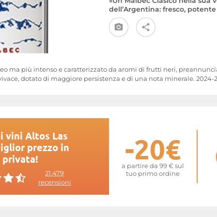
«Un Malbec Clásico nella sua 
dell’Argentina: fresco, potent
ceo ma più intenso e caratterizzato da aromi di frutti neri, preannunc
 vivace, dotato di maggiore persistenza e di una nota minerale. 2024-
i vini Altos Las
-20€
glior prezzo in
 privata!
a partire da 99 € sul
21.479
tuo primo ordine
recensioni