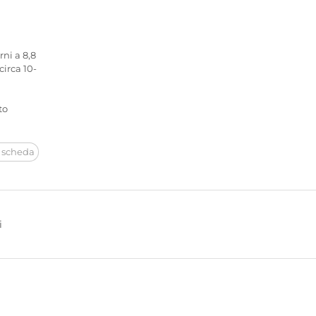
ni a 8,8
circa 10-
to
 scheda
i