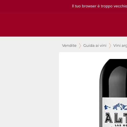
Il tuo browser è troppo vecchio
Vendite
Guida ai vini
Vini ar