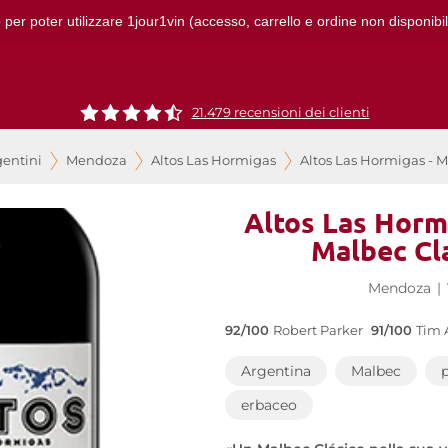
 per poter utilizzare 1jour1vin (accesso, carrello e ordine non disponibil
21.479 recensioni dei clienti
gentini
Mendoza
Altos Las Hormigas
Altos Las Hormigas - 
Altos Las Horm
Malbec Cl
Mendoza
|
92/100
Robert Parker
91/100
Tim 
Argentina
Malbec
erbaceo