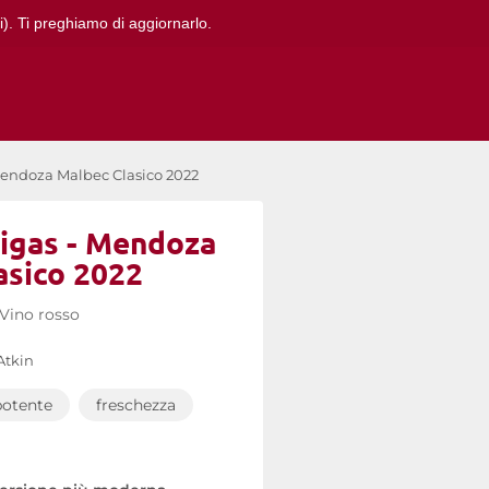
i). Ti preghiamo di aggiornarlo.
Mendoza Malbec Clasico 2022
igas - Mendoza
asico 2022
Vino rosso
Atkin
potente
freschezza