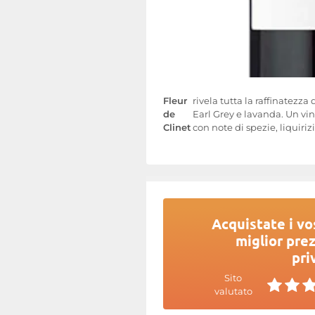
Fleur
rivela tutta la raffinatezz
de
Earl Grey e lavanda. Un vino
Clinet
con note di spezie, liquiri
Acquistate i vos
miglior prez
pri
Sito
valutato