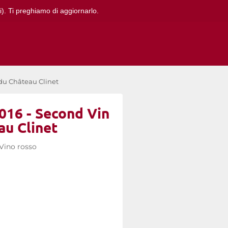
i). Ti preghiamo di aggiornarlo.
 du Château Clinet
2016 - Second Vin
au Clinet
Vino rosso