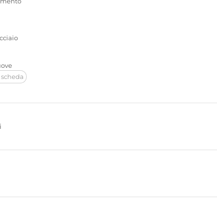
bimento
acciaio
nuove
 scheda
i