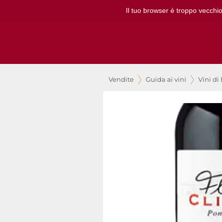
Il tuo browser è troppo vecchio
Vendite
Guida ai vini
Vini di