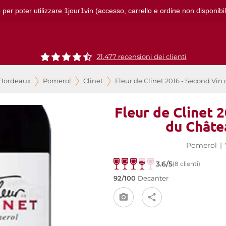
 per poter utilizzare 1jour1vin (accesso, carrello e ordine non disponibil
21.477 recensioni dei clienti
 Bordeaux
Pomerol
Clinet
Fleur de Clinet 2016 - Second Vin
Fleur de Clinet 
du Châte
Pomerol
|
3.6/5
(8 clienti)
92/100
Decanter