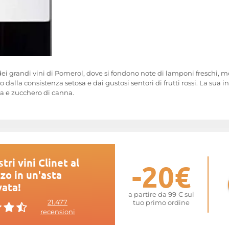
a dei grandi vini di Pomerol, dove si fondono note di lamponi freschi, m
 dalla consistenza setosa e dai gustosi sentori di frutti rossi. La sua in
zia e zucchero di canna.
tri vini Clinet al
-20€
zo in un'asta
vata!
a partire da 99 € sul
21.477
tuo primo ordine
recensioni