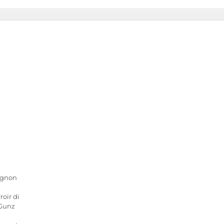
ignon
roir di
 Gunz