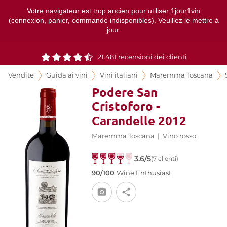
Votre navigateur est trop ancien pour utiliser 1jour1vin
(connexion, panier, commande indisponibles). Veuillez le mettre à
jour.
21.481 recensioni dei clienti
Vendite
Guida ai vini
Vini italiani
Maremma Toscana
Podere San
Cristoforo -
Carandelle 2012
Maremma Toscana
|
Vino rosso
3.6/5
(7 clienti)
90/100
Wine Enthusiast