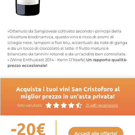
«Ottenuto da Sangiovese coltivato secondo i principi della
viticoltura biodinamica, questo vino è ricco di aromi di
ciliegie nere, lamponi e fiori blu, accentuati da note di gariga
e da un tocco di cioccolato al latte. Il frutto maturo è
bilanciato da tannini rotondi e da un’acidità ben controllata.
» (Wine Enthusiast 2014 - Kerin O’Keefe)
Un rapporto qualità-
prezzo eccezionale!
Acquista i tuoi vini San Cristoforo al
miglior prezzo in un'asta privata!
Sito valutato
21.481 recensioni
-20€
Accedi alle offerte!