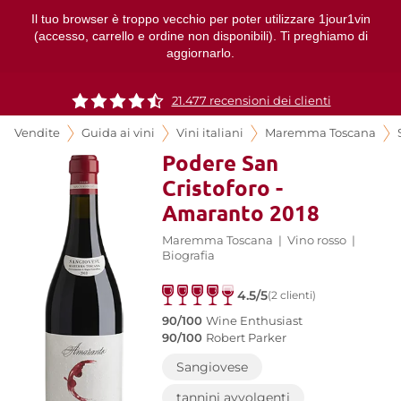
Il tuo browser è troppo vecchio per poter utilizzare 1jour1vin
(accesso, carrello e ordine non disponibili). Ti preghiamo di
aggiornarlo.
21.477 recensioni dei clienti
Vendite
Guida ai vini
Vini italiani
Maremma Toscana
Podere San
Cristoforo -
Amaranto 2018
Maremma Toscana
|
Vino rosso
|
Biografia
4.5/5
(2 clienti)
90/100
Wine Enthusiast
90/100
Robert Parker
Sangiovese
tannini avvolgenti