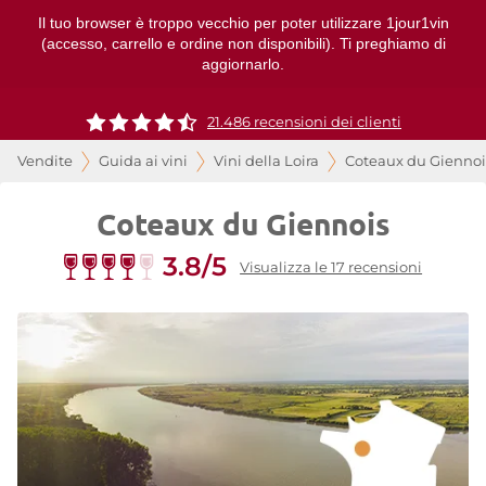
Il tuo browser è troppo vecchio per poter utilizzare 1jour1vin
(accesso, carrello e ordine non disponibili). Ti preghiamo di
aggiornarlo.
21.486 recensioni dei clienti
Vendite
Guida ai vini
Vini della Loira
Coteaux du Giennoi
Coteaux du Giennois
3.8/5
Visualizza le 17 recensioni