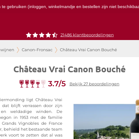
te gebruiken (inloggen, winkelmandje en bestellen zijn niet beschikbaar
21486 klantbeoordelingen
-wijnen
Canon-Fronsac
Château Vrai Canon Bouché
Château Vrai Canon Bouché
3.7/5
Bekijk 27 beoordelingen
viermonding ligt Château Vrai
at blijft verrassen door zijn
g en weldadige winden. De
begon in 1953 met de familie
 Grands Vignobles de France
r, behield het bestaande team
rk voort te zetten dat al was