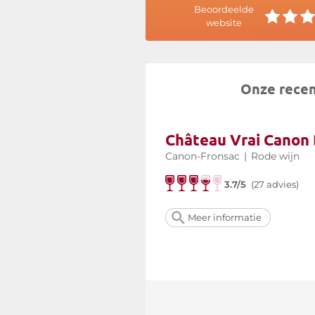
Beoordeelde
website
Onze recen
Château Vrai Canon
Canon-Fronsac
|
Rode wijn
3.7/5
(27 advies)
Meer informatie