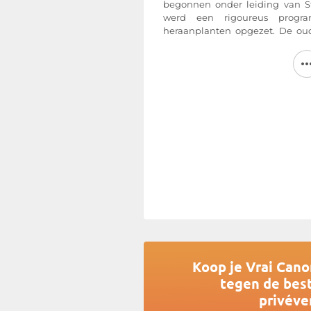
begonnen onder leiding van
werd een rigoureus progr
heraanplanten opgezet. De oud
terroir zeer goed tot uitdrukki
hectare wordt gerooid en he
afkomstig uit massale selectie
uit 35 % Cabernet Franc, 5 % Ma
ligt op 13 hectare steengroeven.
Het terroir van Château Rai Can
en homogeen: een Pareltje in 
bodem bestaat uit ontkalkt kle
asteriën, de geologische basis 
Saint-Émilion. De magie van de
terroir en verleent de wijn ee
worden versterkt door bloemige
Meer informatie op de website 
Koop je Vrai Can
tegen de best
privéve