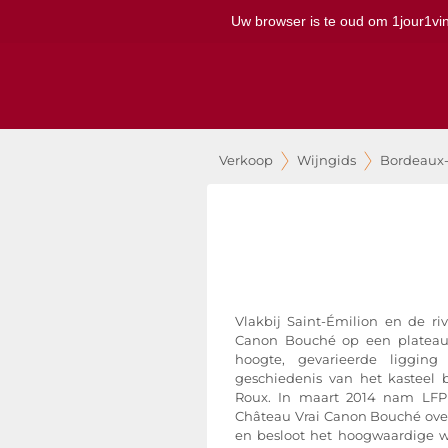
Uw browser is te oud om 1jour1vin 
Verkoop
Wijngids
Bordeaux
Vlakbij Saint-Émilion en de ri
Canon Bouché op een plateau d
hoogte, gevarieerde liggin
geschiedenis van het kasteel 
Roux. In maart 2014 nam LFP
Château Vrai Canon Bouché ove
en besloot het hoogwaardige we