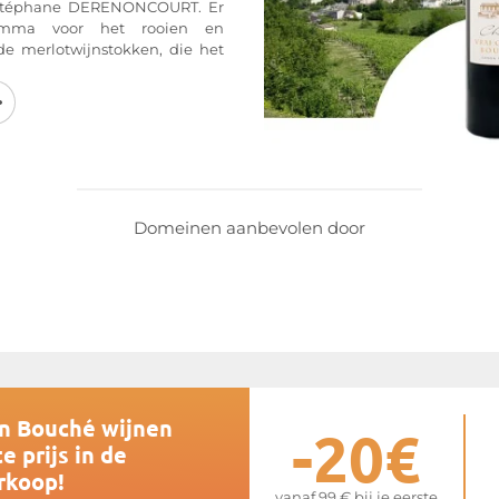
 Stéphane DERENONCOURT. Er
amma voor het rooien en
e merlotwijnstokken, die het
ng brengen, worden behouden. 4
rbeplant met Cabernet Franc
. Momenteel bestaat het domein
lbec en 60 % Merlot. Het domein
on Bouché is volstrekt atypisch
het hart van deAppellatie. De
Domeinen aanbevolen door
i afkomstig van kalksteen met
van de grootste wijngaarden van
ze plek komt tot uiting in het
n finesse en mineraliteit die
 tonen.
van
Vrai Canon Bouché
on Bouché wijnen
-20€
e prijs in de
rkoop!
vanaf 99 € bij je eerste